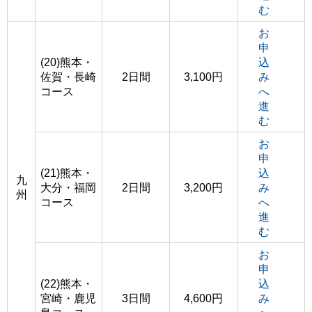
む
お
申
(20)熊本・
込
佐賀・長崎
2日間
3,100円
み
コース
へ
進
む
お
申
(21)熊本・
込
九
大分・福岡
2日間
3,200円
み
州
コース
へ
進
む
お
申
(22)熊本・
込
宮崎・鹿児
3日間
4,600円
み