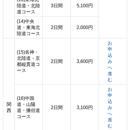
陸道・北陸
3日間
5,100円
道コース
(14)中央
道・東海北
2日間
2,000円
陸道コース
お
申
(15)名神・
込
北陸道・京
2日間
3,600円
み
都縦貫道コ
へ
ース
進
む
お
申
(16)中国
込
関
道・山陽
2日間
3,100円
み
西
道・播但道
へ
コース
進
む