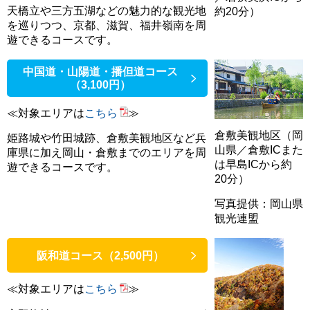
天橋立や三方五湖などの魅力的な観光地
約20分）
を巡りつつ、京都、滋賀、福井嶺南を周
遊できるコースです。
中国道・山陽道・播但道コース
（3,100円）
≪対象エリアは
こちら
≫
倉敷美観地区（岡
姫路城や竹田城跡、倉敷美観地区など兵
山県／倉敷ICまた
庫県に加え岡山・倉敷までのエリアを周
は早島ICから約
遊できるコースです。
20分）
写真提供：岡山県
観光連盟
阪和道コース（2,500円）
≪対象エリアは
こちら
≫