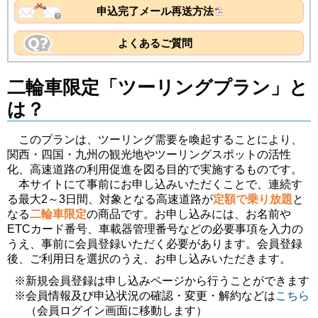
申込完了メール再送方法
よくあるご質問
二輪車限定「ツーリングプラン」と
は？
このプランは、ツーリング需要を喚起することにより、
関西・四国・九州の観光地やツーリングスポットの活性
化、高速道路の利用促進を図る目的で実施するものです。
本サイトにて事前にお申し込みいただくことで、連続す
る最大2～3日間、対象となる高速道路が
定額で乗り放題
と
なる
二輪車限定
の商品です。お申し込みには、お名前や
ETCカード番号、車載器管理番号などの必要事項を入力の
うえ、事前に会員登録いただく必要があります。会員登録
後、ご利用日を選択のうえ、お申し込みいただきます。
※新規会員登録は申し込みページから行うことができます
※会員情報及び申込状況の確認・変更・解約などは
こちら
（会員ログイン画面に移動します）