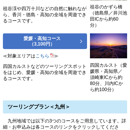
祖谷のかずら橋
祖谷渓や四万十川などの自然に触れなが
（徳島県／井川池
ら、香川・徳島・高知の全域を周遊でき
田ICから約60
るコースです。
分）
愛媛・高知コース
（3,100円）
≪対象エリアは
こちら
≫
四国カルスト（愛
四国カルストなどのツーリングスポット
媛県・高知県／
をはじめ、愛媛・高知の全域を周遊でき
須崎東ICから約
るコースです。
80分、川内ICか
ら約100分）
ツーリングプラン＜九州＞
九州地域では以下の3つのコースをご用意しています。詳
細・お申込みは各コースのリンクをクリックしてくださ