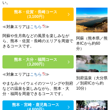
い。
熊本・佐賀・長崎コース
（3,100円）
≪対象エリアは
こちら
≫
阿蘇や生月島などの風景を楽しみなが
阿蘇（熊本県／熊
ら、熊本・佐賀・長崎のエリアを周遊で
本ICから約60
きるコースです。
分）
熊本・大分・福岡コース
（3,200円）
≪対象エリアは
こちら
≫
別府温泉（大分県
／別府ICから約
やまなみハイウェイのツーリングや別府
10分）
などの温泉を楽しみながら、熊本・大
分・福岡を周遊できるコースです。
熊本・宮崎・鹿児島コース
（4,600円）