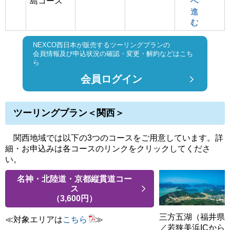
島コース
へ
進
む
NEXCO西日本が販売するツーリングプランの
会員情報及び申込状況の確認・変更・解約などはこち
ら
会員ログイン
ツーリングプラン＜関西＞
関西地域では以下の3つのコースをご用意しています。詳
細・お申込みは各コースのリンクをクリックしてくださ
い。
名神・北陸道・京都縦貫道コー
ス
（3,600円）
三方五湖（福井県
≪対象エリアは
こちら
≫
／若狭美浜ICから