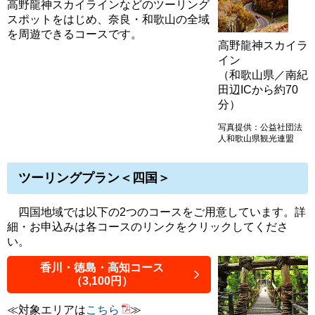
高野龍神スカイラインなどのツーリング
スポットをはじめ、奈良・和歌山の全域
を周遊できるコースです。
高野龍神スカイラ
イン
（和歌山県／南紀
田辺ICから約70
分）
写真提供：公益社団法
人和歌山県観光連盟
ツーリングプラン＜四国＞
四国地域では以下の2つのコースをご用意しています。詳
細・お申込みは各コースのリンクをクリックしてくださ
い。
香川・徳島・高知コース
（3,100円）
≪対象エリアは
こちら
≫