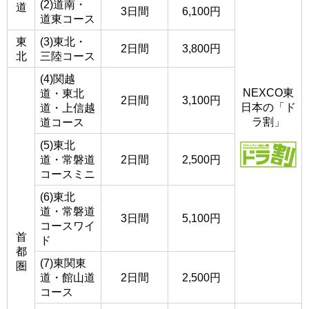
(2)道南・
道
3日間
6,100円
道東コース
東
(3)東北・
2日間
3,800円
北
三陸コース
(4)関越
NEXCO東
道・東北
2日間
3,100円
日本の「ド
道・上信越
ラ割」
道コース
(5)東北
道・常磐道
2日間
2,500円
コースミニ
(6)東北
道・常磐道
3日間
5,100円
コースワイ
首
ド
都
(7)東関東
圏
道・館山道
2日間
2,500円
コース