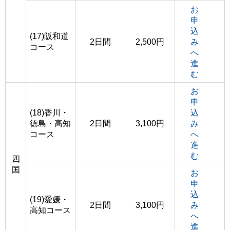
お
申
込
(17)阪和道
2日間
2,500円
み
コース
へ
進
む
お
申
(18)香川・
込
徳島・高知
2日間
3,100円
み
コース
へ
進
む
四
国
お
申
込
(19)愛媛・
2日間
3,100円
み
高知コース
へ
進