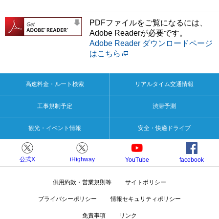
PDFファイルをご覧になるには、
Adobe Readerが必要です。
Adobe Reader ダウンロードページ
はこちら
高速料金・ルート検索
リアルタイム交通情報
工事規制予定
渋滞予測
観光・イベント情報
安全・快適ドライブ
公式X
iHighway
YouTube
facebook
供用約款・営業規則等
サイトポリシー
プライバシーポリシー
情報セキュリティポリシー
免責事項
リンク