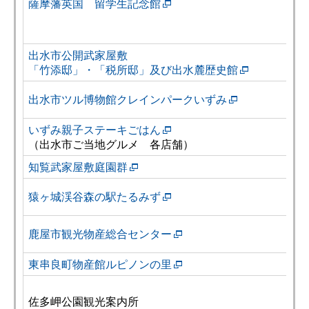
薩摩藩英国 留学生記念館
出水市公開武家屋敷
「竹添邸」・「税所邸」及び出水麓歴史館
出水市ツル博物館クレインパークいずみ
いずみ親子ステーキごはん
（出水市ご当地グルメ 各店舗）
知覧武家屋敷庭園群
猿ヶ城渓谷森の駅たるみず
鹿屋市観光物産総合センター
東串良町物産館ルピノンの里
佐多岬公園観光案内所