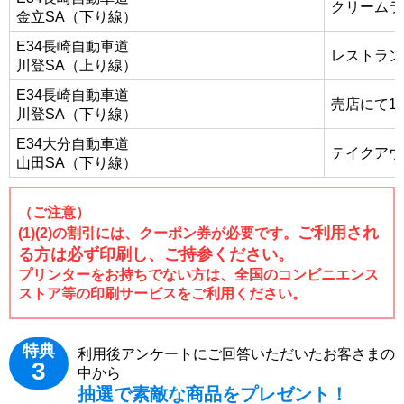
クリームラ
金立SA（下り線）
E34長崎自動車道
レストラン
川登SA（上り線）
E34長崎自動車道
売店にて1
川登SA（下り線）
E34大分自動車道
テイクアウ
山田SA（下り線）
（ご注意）
ご利用され
(1)(2)の割引には、クーポン券が必要です。
る方は必ず印刷し、ご持参ください。
プリンターをお持ちでない方は、全国のコンビニエンス
ストア等の印刷サービスをご利用ください。
特典
利用後アンケートにご回答いただいたお客さまの
3
中から
抽選で素敵な商品をプレゼント！