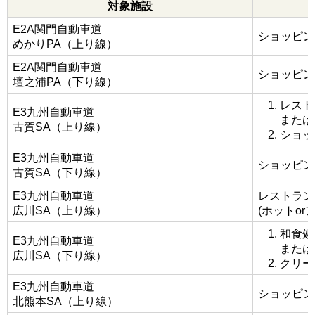
対象施設
E2A関門自動車道
ショッピン
めかりPA（上り線）
E2A関門自動車道
ショッピン
壇之浦PA（下り線）
レスト
E3九州自動車道
または
古賀SA（上り線）
ショッ
E3九州自動車道
ショッピン
古賀SA（下り線）
E3九州自動車道
レストラン
広川SA（上り線）
(ホットor
和食処
E3九州自動車道
または
広川SA（下り線）
クリー
E3九州自動車道
ショッピン
北熊本SA（上り線）