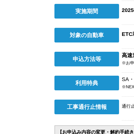
202
実施期間
ET
対象の自動車
高速
申込方法等
※お申
SA
利用特典
※NE
通行
工事通行止情報
【お申込み内容の変更・解約手続き