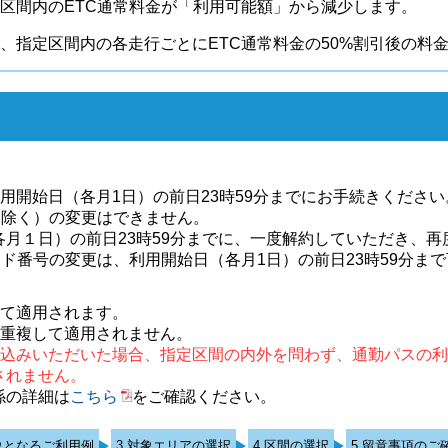
区間内のETC通常料金が「利用可能額」から減少します。
、指定区間内の各走行ごとにETC通常料金の50%割引後の料
用開始日（各月1日）の前日23時59分までにお手続きください
を除く）の変更はできません。
月１日）の前日23時59分までに、一度解約していただき、再
ード番号の変更は、利用開始日（各月1日）の前日23時59分ま
して適用されます。
は重複して適用されません。
込みいただいた場合、指定区間の内外を問わず、通勤パスの利用
されません。
係の詳細は
こちら
をご確認ください。
象となるご利用例
3.対象エリアの選択
4.区間の選択
5.留意事項のご