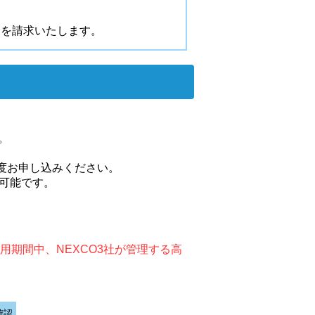
金を請求いたします。
。
度お申し込みください。
で可能です。
期間中、NEXCO3社が管理する高
確認