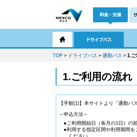
TOP
>
ドライブパス
>
通勤パス
>
1.
1.ご利用の流れ
【手順(1)】本サイトより「通勤パ
～申込方法～
●ご利用開始日（各月の1日）の
●利用する指定区間や利用期間を
ください。