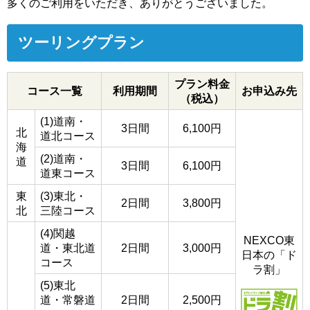
多くのご利用をいただき、ありがとうございました。
ツーリングプラン
プラン料金
コース一覧
利用期間
お申込み先
（税込）
(1)道南・
3日間
6,100円
北
道北コース
海
(2)道南・
道
3日間
6,100円
道東コース
東
(3)東北・
2日間
3,800円
北
三陸コース
(4)関越
NEXCO東
道・東北道
2日間
3,000円
日本の「ド
コース
ラ割」
(5)東北
道・常磐道
2日間
2,500円