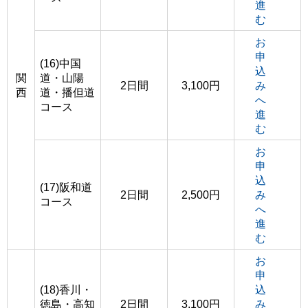
進
む
お
申
(16)中国
込
関
道・山陽
2日間
3,100円
み
西
道・播但道
へ
コース
進
む
お
申
込
(17)阪和道
2日間
2,500円
み
コース
へ
進
む
お
申
(18)香川・
込
徳島・高知
2日間
3,100円
み