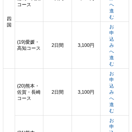
コース
へ
進
む
四
国
お
申
込
(19)愛媛・
2日間
3,100円
み
高知コース
へ
進
む
お
申
(20)熊本・
込
佐賀・長崎
2日間
3,100円
み
コース
へ
進
む
お
申