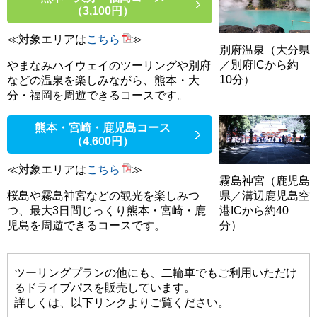
（3,100円）
≪対象エリアは
こちら
≫
別府温泉（大分県
／別府ICから約
やまなみハイウェイのツーリングや別府
10分）
などの温泉を楽しみながら、熊本・大
分・福岡を周遊できるコースです。
熊本・宮崎・鹿児島コース
（4,600円）
≪対象エリアは
こちら
≫
霧島神宮（鹿児島
県／溝辺鹿児島空
桜島や霧島神宮などの観光を楽しみつ
港ICから約40
つ、最大3日間じっくり熊本・宮崎・鹿
分）
児島を周遊できるコースです。
ツーリングプランの他にも、二輪車でもご利用いただけ
るドライブパスを販売しています。
詳しくは、以下リンクよりご覧ください。