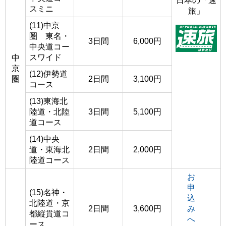
日本の「速
スミニ
旅」
(11)中京
圏 東名・
3日間
6,000円
中央道コー
スワイド
中
京
(12)伊勢道
圏
2日間
3,100円
コース
(13)東海北
陸道・北陸
3日間
5,100円
道コース
(14)中央
道・東海北
2日間
2,000円
陸道コース
お
申
(15)名神・
込
北陸道・京
2日間
3,600円
み
都縦貫道コ
へ
ース