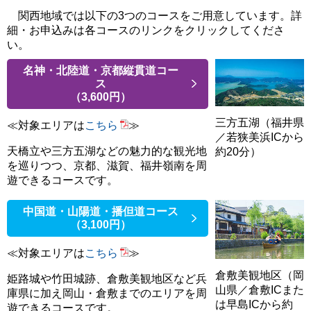
関西地域では以下の3つのコースをご用意しています。詳
細・お申込みは各コースのリンクをクリックしてくださ
い。
名神・北陸道・京都縦貫道コー
ス
（3,600円）
三方五湖（福井県
≪対象エリアは
こちら
≫
／若狭美浜ICから
天橋立や三方五湖などの魅力的な観光地
約20分）
を巡りつつ、京都、滋賀、福井嶺南を周
遊できるコースです。
中国道・山陽道・播但道コース
（3,100円）
≪対象エリアは
こちら
≫
倉敷美観地区（岡
姫路城や竹田城跡、倉敷美観地区など兵
山県／倉敷ICまた
庫県に加え岡山・倉敷までのエリアを周
は早島ICから約
遊できるコースです。