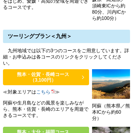
をはじめ、愛媛・高知の全域を周遊でき
須崎東ICから約
るコースです。
80分、川内ICか
ら約100分）
ツーリングプラン＜九州＞
九州地域では以下の3つのコースをご用意しています。詳
細・お申込みは各コースのリンクをクリックしてくださ
い。
熊本・佐賀・長崎コース
（3,100円）
≪対象エリアは
こちら
≫
阿蘇や生月島などの風景を楽しみなが
阿蘇（熊本県／熊
ら、熊本・佐賀・長崎のエリアを周遊で
本ICから約60
きるコースです。
分）
熊本・大分・福岡コース