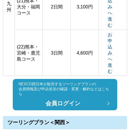
(21)熊本・
込
九
大分・福岡
2日間
3,100円
み
州
コース
へ
進
む
お
申
(22)熊本・
込
宮崎・鹿児
3日間
4,600円
み
島コース
へ
進
む
NEXCO西日本が販売するツーリングプランの
会員情報及び申込状況の確認・変更・解約などはこち
ら
会員ログイン
ツーリングプラン＜関西＞