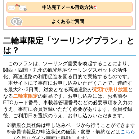
申込完了メール再送方法
よくあるご質問
二輪車限定「ツーリングプラン」と
は？
このプランは、ツーリング需要を喚起することにより、
関西・四国・九州の観光地やツーリングスポットの活性
化、高速道路の利用促進を図る目的で実施するものです。
本サイトにて事前にお申し込みいただくことで、連続す
る最大2～3日間、対象となる高速道路が
定額で乗り放題
と
なる
二輪車限定
の商品です。お申し込みには、お名前や
ETCカード番号、車載器管理番号などの必要事項を入力の
うえ、事前に会員登録いただく必要があります。会員登録
後、ご利用日を選択のうえ、お申し込みいただきます。
※新規会員登録は申し込みページから行うことができます
※会員情報及び申込状況の確認・変更・解約などは
こちら
（会員ログイン画面に移動します）