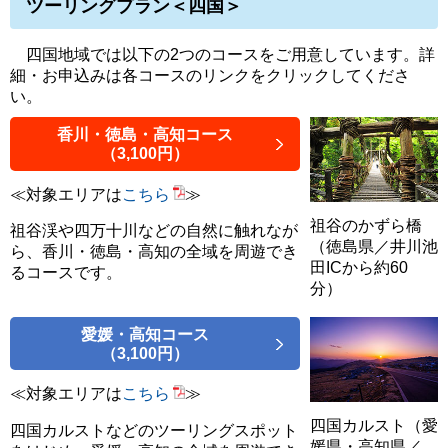
ツーリングプラン＜四国＞
四国地域では以下の2つのコースをご用意しています。詳
細・お申込みは各コースのリンクをクリックしてくださ
い。
香川・徳島・高知コース
（3,100円）
≪対象エリアは
こちら
≫
祖谷のかずら橋
祖谷渓や四万十川などの自然に触れなが
（徳島県／井川池
ら、香川・徳島・高知の全域を周遊でき
田ICから約60
るコースです。
分）
愛媛・高知コース
（3,100円）
≪対象エリアは
こちら
≫
四国カルスト（愛
四国カルストなどのツーリングスポット
媛県・高知県／