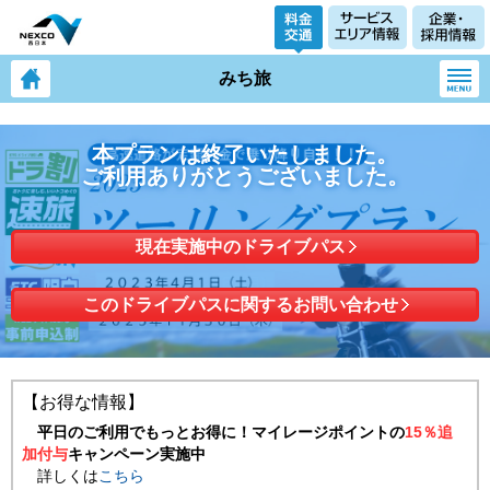
みち旅
本プランは終了いたしました。
ご利用ありがとうございました。
現在実施中のドライブパス
このドライブパスに関するお問い合わせ
【お得な情報】
平日のご利用でもっとお得に！マイレージポイントの
15％追
加付与
キャンペーン実施中
詳しくは
こちら